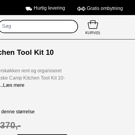
Hurtig levering
Gratis ombytning
KURV(0)
hen Tool Kit 10
rskøkken rent og organiseret
iske Camp Kitchen Tool Kit 10-
...Læs mere
i denne størrelse
370,-