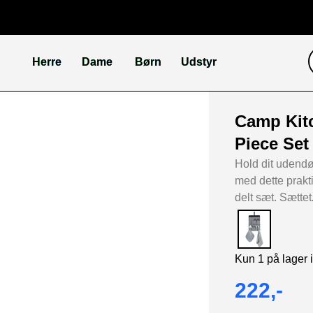
Herre
Dame
Børn
Udstyr
Camp Kitc
Piece Set
Hold dit udendø
med dette prakt
delt sæt. Sættet
Kun 1 på lager 
222,-