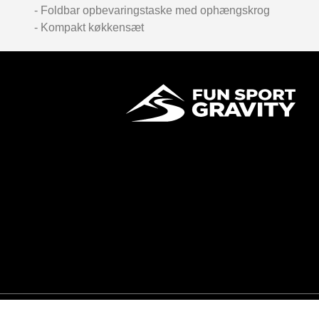
- Foldbar opbevaringstaske med ophængskrog
- Kompakt køkkensæt