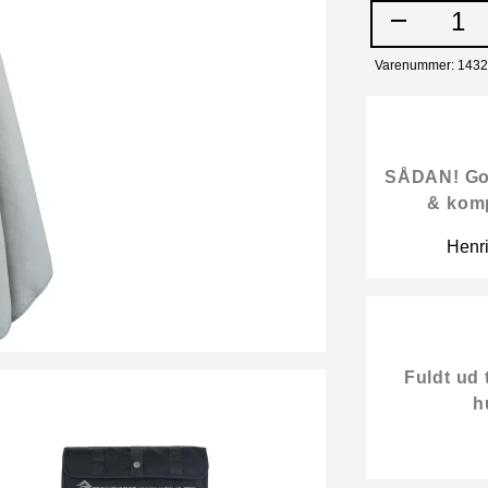
1
Varenummer: 143
SÅDAN! Gode
& kom
Henr
Fuldt ud 
h