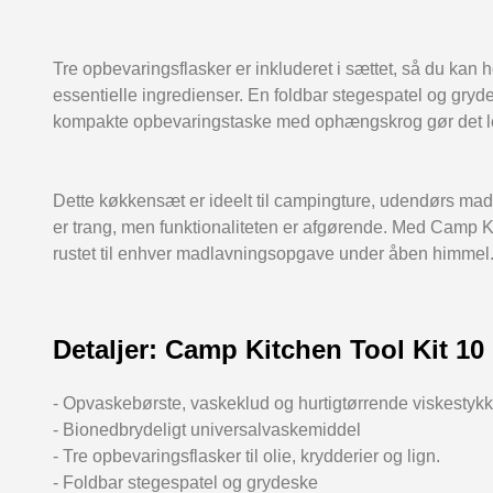
Tre opbevaringsflasker er inkluderet i sættet, så du kan h
essentielle ingredienser. En foldbar stegespatel og gryd
kompakte opbevaringstaske med ophængskrog gør det let
Dette køkkensæt er ideelt til campingture, udendørs mad
er trang, men funktionaliteten er afgørende. Med Camp Ki
rustet til enhver madlavningsopgave under åben himmel
Detaljer: Camp Kitchen Tool Kit 10
- Opvaskebørste, vaskeklud og hurtigtørrende viskestyk
- Bionedbrydeligt universalvaskemiddel
- Tre opbevaringsflasker til olie, krydderier og lign.
- Foldbar stegespatel og grydeske