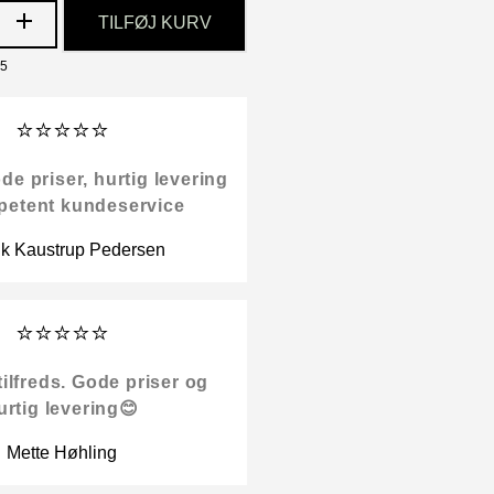
TILFØJ KURV
25
⭐⭐⭐⭐⭐
 priser, hurtig levering
petent kundeservice
ik Kaustrup Pedersen
⭐⭐⭐⭐⭐
tilfreds. Gode priser og
urtig levering😊
Mette Høhling