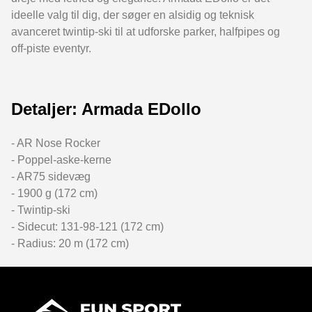
ideelle valg til dig, der søger en alsidig og teknisk
avanceret twintip-ski til at udforske parker, halfpipes og
off-piste eventyr.
Detaljer: Armada EDollo
- AR Nose Rocker
- Poppel-aske-kerne
- AR75 sidevæg
- 1900 g (172 cm)
- Twintip-ski
- Sidecut: 131-98-121 (172 cm)
- Radius: 20 m (172 cm)