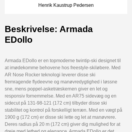
Henrik Kaustrup Pedersen
Beskrivelse: Armada
EDollo
Armada EDollo er en topmoderne twintip-ski designet til
at imødekomme behovene hos freestyle-skiløbere. Med
AR Nose Rocker teknologi leverer disse ski
fremragende flydeevne og manøvredygtighed i løssne
sne, mens poppel-asketræskernen giver en let og
responsiv fornemmelse. Med en AR75 sidevæg og en
sidecut på 131-98-121 (172 cm) tilbyder disse ski
stabilitet og kontrol på forskelligt terræn. Med en vægt på
1900 g (172 cm) er disse ski lette og let at manøvrere.
Deres radius på 20 m (172 cm) giver dig mulighed for at
dreje med lethed og elegance. Armada EDollo er det