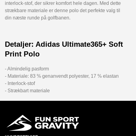
interlock-stof, der sikrer komfort hele dagen. Med dette
strækbare materiale er denne polo det perfekte valg til
din næste runde på golfbanen.
Detaljer: Adidas Ultimate365+ Soft
Print Polo
- Almindelig pasform
- Materiale: 83 % genanvendt polyester, 17 % elastan
- Interlock-stof
- Strækbart materiale