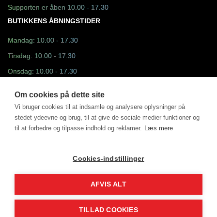
Supporten er åben 10.00 - 17.30
BUTIKKENS ÅBNINGSTIDER
Mandag: 10.00 - 17.30
Tirsdag: 10.00 - 17.30
Onsdag: 10.00 - 17.30
Torsdag: 10.00 - 17.30
Om cookies på dette site
Fredag: 10.30 - 17.30
Vi bruger cookies til at indsamle og analysere oplysninger på
stedet ydeevne og brug, til at give de sociale medier funktioner og
Lørdag: 10.00 - 13.00
til at forbedre og tilpasse indhold og reklamer.
Læs mere
Søndag: Lukket
Cookies-indstillinger
AFVIS ALT
©2025 - Fun Sport ApS drevet af MM Sports Trading ApS
DK31498228
TILLAD COOKIES