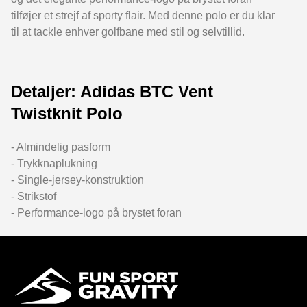
tilføjer et strejf af sporty flair. Med denne polo er du klar
til at tackle enhver golfbane med stil og selvtillid.
Detaljer: Adidas BTC Vent
Twistknit Polo
- Almindelig pasform
- Trykknaplukning
- Single-jersey-konstruktion
- Strikstof
- Performance-logo på brystet foran